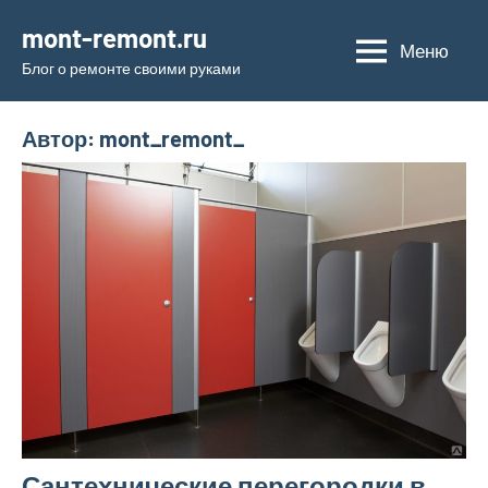
Перейти
mont-remont.ru
к
Меню
Блог о ремонте своими руками
содержимому
Автор:
mont_remont_
Сантехнические перегородки в