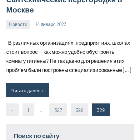
Москве
Новости
14 января 2023
mont_remont_
Нет
комментариев
В различных организациях, предприятиях, школах
стоит вопрос — как можно удобно обустроить
комнату гигиены? Не так давно для решения этих
проблем были построены специализированные […]
Читать далее
«
Предыдущие
1
…
327
328
329
Пагинация
записи
записей
Поиск по сайту