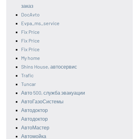
заказ
DocAvto
Evpa_ms_service
Fix Price
Fix Price
Fix Price
My home
Shins House, автосервис
Trafic
Tuncar
Авто 500, служба эвакуации
АвтоГазоСистемы
Автодоктор
Автодоктор
АвтоМастер
Автомойка