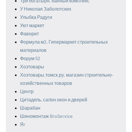
Три богатыря, банный комплекс
У Николая Заболотских
Улыбка Радуги
Уют маркет
Фаворит
Формула м2, Гипермаркет строительных
материалов
Форум 52
Хозтовары
Хозтовары.томск.ру, магазин строительно-
хозяйственных товаров
Центр
Цитадель, салон окон и дверей
Шарабан
Шиномонтаж BroService
Яr