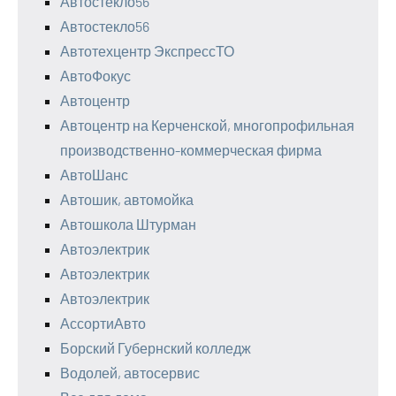
Автостекло56
Автостекло56
Автотехцентр ЭкспрессТО
АвтоФокус
Автоцентр
Автоцентр на Керченской, многопрофильная
производственно-коммерческая фирма
АвтоШанс
Автошик, автомойка
Автошкола Штурман
Автоэлектрик
Автоэлектрик
Автоэлектрик
АссортиАвто
Борский Губернский колледж
Водолей, автосервис