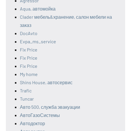
Agressor
Aqua, автомойка
Clader мебель&хранение, салон мебели на
заказ
DocAvto
Evpa_ms_service
Fix Price
Fix Price
Fix Price
My home
Shins House, автосервис
Trafic
Tuncar
Авто 500, служба эвакуации
АвтоГазоСистемы
Автодоктор